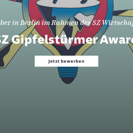
ber in Berlin im Rahmen des SZ Wirtschaf
SZ Gipfelstürmer Awar
Jetzt bewerben