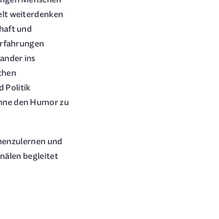
elt weiterdenken
haft und
 Erfahrungen
ander ins
ichen
 Politik
Ohne den Humor zu
ennenzulernen und
anälen begleitet