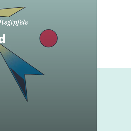
tsgipfels
d