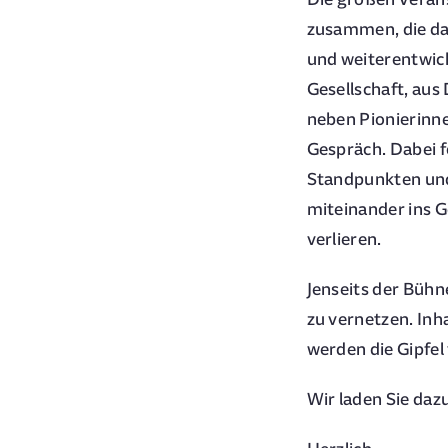
zusammen, die das
und weiterentwick
Gesellschaft, aus
neben Pionierinn
Gespräch. Dabei f
Standpunkten und
miteinander ins 
verlieren.
Jenseits der Bühn
zu vernetzen. Inha
werden die Gipfel
Wir laden Sie dazu